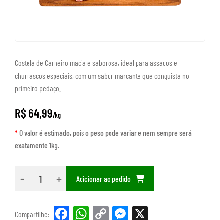
Costela de Carneiro macia e saborosa, ideal para assados e
churrascos especiais, com um sabor marcante que conquista no
primeiro pedaço.
R$ 64,99
/kg
*
O valor é estimado, pois o peso pode variar e nem sempre será
exatamente 1kg.
-
+
Adicionar ao pedido
Facebook
WhatsApp
Copy
Messenger
X
Compartilhe: